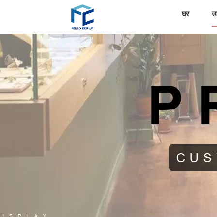
घर
उत