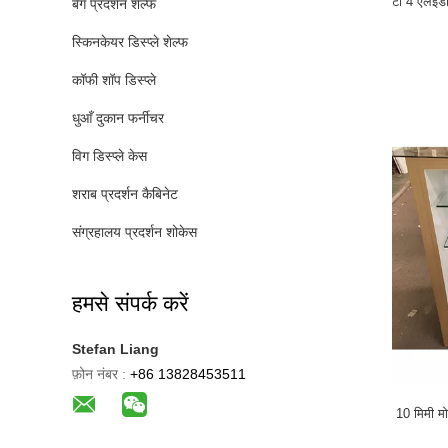
टी 4 एलईडी
बैग प्रदर्शन शेल्फ
स्किनकेयर डिस्प्ले शेल्फ
कॉफी शॉप डिस्प्ले
धुआँ दुकान फर्नीचर
विग डिस्प्ले केस
शराब प्रदर्शन कैबिनेट
संग्रहालय प्रदर्शन शोकेस
हमसे संपर्क करें
Stefan Liang
फ़ोन नंबर :
+86 13828453511
10 मिमी मो