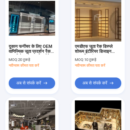
दुकान फर्नीचर के लिए OEM
एमडीएफ जूता रैक डिस्प्ले
वाणिज्यिक जूता प्रदर्शन रैक
शोरूम इंटीरियर डिजाइन
लकड़ी के जूते प्रदर्शन शोकेस
अनुकूलित रंग
MOQ:
20 टुकड़े
MOQ:
10 टुकड़े
नवीनतम कीमत पता करें
नवीनतम कीमत पता करें
अब से संपर्क करें
अब से संपर्क करें
घर
उत्पादों
हमारे बारे में