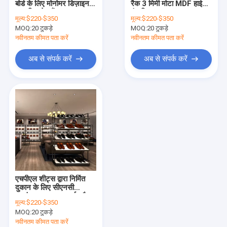
बोर्ड के लिए मोनोमर डिज़ाइन
रैक 3 मिमी मोटा MDF हाई
प्रदर्शन शोकेस देखें
शूज़ डिस्प्ले स्टैंड
एंड डिज़ाइन
मूल्य:
$220-$350
मूल्य:
$220-$350
MOQ:
जूता प्रदर्शन रैक
20 टुकड़े
MOQ:
20 टुकड़े
नवीनतम कीमत पता करें
नवीनतम कीमत पता करें
बैग प्रदर्शन शेल्फ
अब से संपर्क करें
अब से संपर्क करें
स्किनकेयर डिस्प्ले शेल्फ
कॉफी शॉप डिस्प्ले
धुआँ दुकान फर्नीचर
विग डिस्प्ले केस
शराब प्रदर्शन कैबिनेट
एचपीएल शीट्स द्वारा निर्मित
संग्रहालय प्रदर्शन शोकेस
दुकान के लिए सीएनसी
प्रसंस्करण जूता प्रदर्शन रैक
मूल्य:
$220-$350
MOQ:
20 टुकड़े
नवीनतम कीमत पता करें