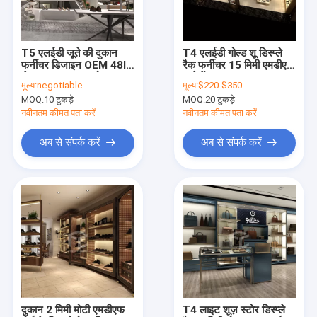
कारखाना भ्रमण
गुणवत्ता नियंत्रण
T5 एलईडी जूते की दुकान
T4 एलईडी गोल्ड शू डिस्प्ले
फर्नीचर डिजाइन OEM 48In
रैक फर्नीचर 15 मिमी एमडीएफ
संपर्क करें
से 72In . तक समायोज्य
स्प्रे पेंट
मूल्य:
negotiable
मूल्य:
$220-$350
MOQ:
10 टुकड़े
MOQ:
20 टुकड़े
एक उद्धरण का अनुरोध करें
नवीनतम कीमत पता करें
नवीनतम कीमत पता करें
अब से संपर्क करें
अब से संपर्क करें
कपड़े की दुकान प्रदर्शन फर्नीचर
आभूषण की दुकान फर्नीचर
मोबाइल फोन डिस्प्ले शोकेस
ऑप्टिकल शॉप डिस्प्ले कैबिनेट्स
ग्लास डिस्प्ले शोकेस
दुकान 2 मिमी मोटी एमडीएफ
T4 लाइट शूज़ स्टोर डिस्प्ले