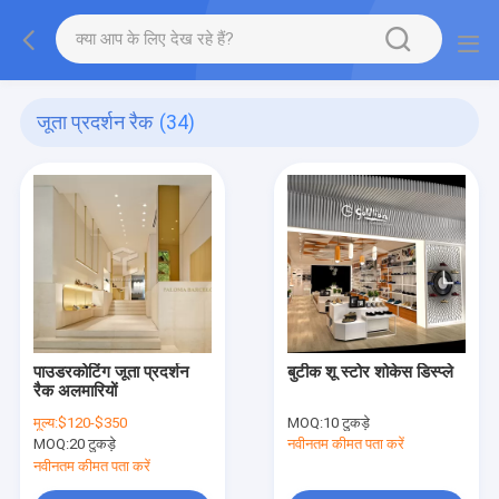
जूता प्रदर्शन रैक
(34)
पाउडरकोटिंग जूता प्रदर्शन
बुटीक शू स्टोर शोकेस डिस्प्ले
रैक अलमारियों
मूल्य:
$120-$350
MOQ:
10 टुकड़े
MOQ:
20 टुकड़े
नवीनतम कीमत पता करें
नवीनतम कीमत पता करें