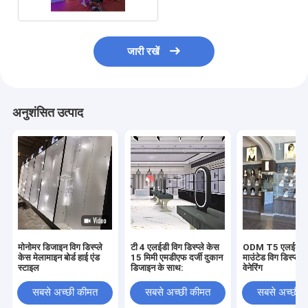
जारी रखें
अनुशंसित उत्पाद
मोनोमर डिजाइन विग डिस्प्ले
टी 4 एलईडी विग डिस्प्ले केस
ODM T5 एलईडी स्
केस मेलामाइन बोर्ड हाई एंड
15 मिमी एमडीएफ दर्जी दुकान
माउंटेड विग डिस्प्ले 
स्टाइल
डिजाइन के साथ:
वेनेरिंग
सबसे अच्छी कीमत
सबसे अच्छी कीमत
सबसे अच्छी 