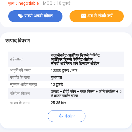
मूल्य：negotiable
MOQ：10 टुकड़े
सबसे अच्छी कीमत
अब से संपर्क करें
उत्पाद विवरण
,
फलालैनलेट आईवियर डिस्प्ले कैबिनेट
हाई लाइट
,
आईवियर डिस्प्ले कैबिनेट ओईएम
सीएडी आईवियर शॉप डिजाइन ओईएम
आपूर्ति की क्षमता
10000 टुकड़े / माह
उत्पत्ति के प्लेस
गुआंगज़ौ
न्यूनतम आदेश मात्रा
10 टुकड़े
उत्पाद + ईपीई फोम + बबल फिल्म + कोने संरक्षित + 5
पैकेजिंग विवरण
लेआउट कार्टन बॉक्स
प्रसव के समय
25-35 दिन
और देखो