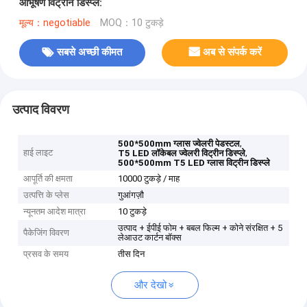
आभूषण विट्रीन डिस्प्ले:
मूल्य：negotiable
MOQ：10 टुकड़े
सबसे अच्छी कीमत
अब से संपर्क करें
उत्पाद विवरण
,
500*500mm ग्लास ज्वेलरी पेडस्टल
हाई लाइट
,
T5 LED लॉकेबल ज्वेलरी विट्रीन डिस्प्ले
500*500mm T5 LED ग्लास विट्रीन डिस्प्ले
आपूर्ति की क्षमता
10000 टुकड़े / माह
उत्पत्ति के प्लेस
गुआंगज़ौ
न्यूनतम आदेश मात्रा
10 टुकड़े
उत्पाद + ईपीई फोम + बबल फिल्म + कोने संरक्षित + 5
पैकेजिंग विवरण
लेआउट कार्टन बॉक्स
प्रसव के समय
तीस दिन
और देखो