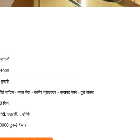
ुआंगज़ौ
enbo
 टुकड़े
पीई कॉटन - बबल पैक - कॉर्नर प्रोटेक्टर - क्राफ्ट पेपर - वुड बॉक्स
8 दिन
ी/टी, एल/सी, , डी/पी
0000 टुकड़े / माह