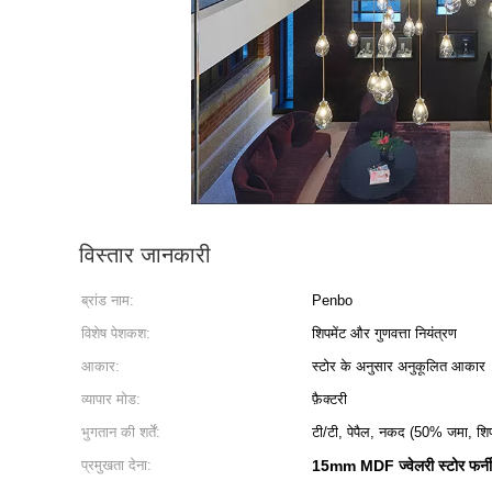
विस्तार जानकारी
ब्रांड नाम:
Penbo
विशेष पेशकश:
शिपमेंट और गुणवत्ता नियंत्रण
आकार:
स्टोर के अनुसार अनुकूलित आकार
व्यापार मोड:
फ़ैक्टरी
भुगतान की शर्तें:
टी/टी, पेपैल, नकद (50% जमा, शिप
प्रमुखता देना:
15mm MDF ज्वेलरी स्टोर फर्न