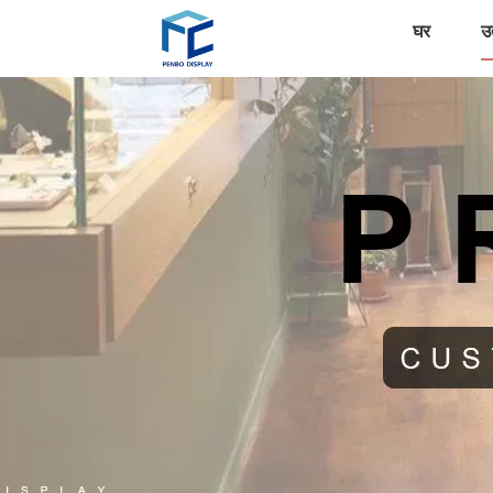
घर
उत