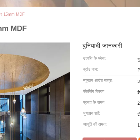
्नीचर 15mm MDF
 15mm MDF
बुनियादी जानकारी
उत्पत्ति के प्लेस:
ग
ब्रांड नाम:
P
न्यूनतम आदेश मात्रा:
3
पैकेजिंग विवरण:
ई
प्रसव के समय:
2
भुगतान शर्तें:
ट
आपूर्ति की क्षमता:
1