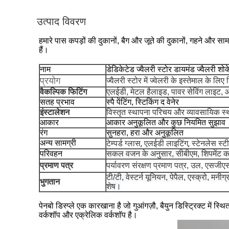
उत्पाद विवरण
हमारे पास कपड़ों की दुकानों, बैग और जूते की दुकानों, गहने और 
हैं।
नाम
डेडिकेटेड ज्वैलरी स्टोर डायमंड ज्वैलरी शो
प्रयोग
ज्वैलरी स्टोर में ज्वेलरी के इस्तेमाल के लिए 
वैकल्पिक फिटिंग
एलईडी, मेटल हैलाइड, पावर सेविंग लाइट, 
सतह प्रभाव
स्पै पेंटिंग, स्टिकिंग द वेनेर
इंस्टालेशन
विस्तृत स्थापना परिचय और व्यावसायिक स्था
आकार
आकार अनुकूलित और कुछ नियमित सुझाव
रंग
सुनहरा, हरा और अनुकूलित
अन्य सामग्री
टेम्पर्ड ग्लास, एलईडी लाइटिंग, स्टेनलेस स
परिवहन
सकल वजन के अनुसार, सीबीएम, शिपमेंट क
प्रमाण पत्र
पर्यावरण संरक्षण प्रमाण पत्र, उल, एसजी
टी/टी, वेस्टर्न यूनियन, पेपैल, एस्क्रो, म
भुगतान
शेष।
पेनबो डिस्प्ले एक कारखाना है जो गुआंगज़ौ, बैयुन डिस्ट्रिक्ट में 
वर्कशॉप और एक्रेलिक वर्कशॉप है।