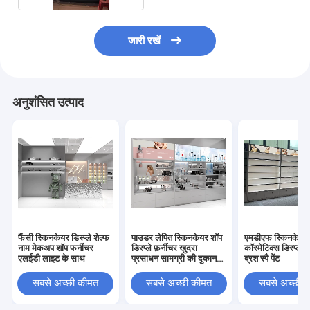
जारी रखें
अनुशंसित उत्पाद
फैंसी स्किनकेयर डिस्प्ले शेल्फ
पाउडर लेपित स्किनकेयर शॉप
एमडीएफ स्किनकेयर
नाम मेकअप शॉप फर्नीचर
डिस्प्ले फ़र्नीचर खुदरा
कॉस्मेटिक्स डिस्प्ले 
एलईडी लाइट के साथ
प्रसाधन सामग्री की दुकान
ब्रश स्पै पेंट
सजावट
सबसे अच्छी कीमत
सबसे अच्छी कीमत
सबसे अच्छी 