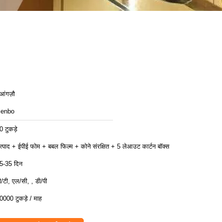
ुआंगज़ौ
enbo
0 टुकड़े
त्पाद + ईपीई फोम + बबल फिल्म + कोने संरक्षित + 5 लेआउट कार्टन बॉक्स
5-35 दिन
ी/टी, एल/सी, , डी/पी
0000 टुकड़े / माह