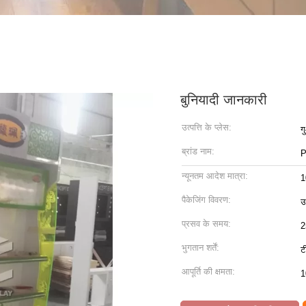
बुनियादी जानकारी
उत्पत्ति के प्लेस:
ग
ब्रांड नाम:
P
न्यूनतम आदेश मात्रा:
1
पैकेजिंग विवरण:
उ
प्रसव के समय:
2
भुगतान शर्तें:
ट
आपूर्ति की क्षमता:
1