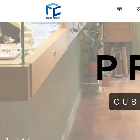
घर
उत