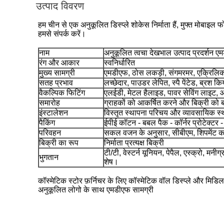
उत्पाद विवरण
हम चीन से एक अनुकूलित डिस्प्ले शोकेस निर्माता हैं, मुफ्त मोबाइ
हमसे संपर्क करें।
नाम
अनुकूलित त्वचा देखभाल उत्पाद प्रदर्शन एमड
रंग और आकार
स्वनिर्धारित
मुख्य सामग्री
एमडीएफ, ठोस लकड़ी, संगमरमर, एक्रिलिक,
सतह प्रभाव
लच्छेदार, पाउडर लेपित, स्पै पेंटेड, ब्रश क
वैकल्पिक फिटिंग
एलईडी, मेटल हैलाइड, पावर सेविंग लाइट, 
समारोह
ग्राहकों को आकर्षित करने और बिक्री को बढ़ा
इंस्टालेशन
विस्तृत स्थापना परिचय और व्यावसायिक स्था
पैकिंग
ईपीई कॉटन - बबल पैक - कॉर्नर प्रोटेक्टर - 
परिवहन
सकल वजन के अनुसार, सीबीएम, शिपमेंट क
बिक्री का रूप
निर्माता प्रत्यक्ष बिक्री
टी/टी, वेस्टर्न यूनियन, पेपैल, एस्क्रो, म
भुगतान
शेष।
कॉस्मेटिक स्टोर फ़र्निचर के लिए कॉस्मेटिक वॉल डिस्प्ले और मिडिल 
अनुकूलित लोगो के साथ एमडीएफ सामग्री