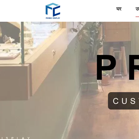
घर
उत