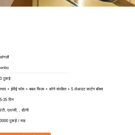
ुआंगज़ौ
enbo
0 टुकड़े
त्पाद + ईपीई फोम + बबल फिल्म + कोने संरक्षित + 5 लेआउट कार्टन बॉक्स
5-35 दिन
ी/टी, एल/सी, , डी/पी
0000 टुकड़े / माह