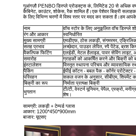
गुआंगज़ौ PENBO डिस्प्ले प्रोडक्ट्स कं, लिमिटेड 20 से अधिक वर्षों क
कैबिनेट, काउंटर, शोकेस, रैक शामिल हैं।एक पेशेवर बिक्री सलाहक
के लिए विभिन्न चरणों में विश्व स्तर पर मदद कर सकता है।हम आपके
नाम
वॉच स्टोर के लिए अनुकूलित वॉच डिस्प्ले शो
रंग और आकार
स्वनिर्धारित
मुख्य सामग्री
एमडीएफ, ठोस लकड़ी, संगमरमर, एक्रिलिक,
सतह प्रभाव
लच्छेदार, पाउडर लेपित, स्पै पेंटेड, ब्रश क
वैकल्पिक फिटिंग
एलईडी, मेटल हैलाइड, पावर सेविंग लाइट, 
समारोह
ग्राहकों को आकर्षित करने और बिक्री को बढ़ा
इंस्टालेशन
विस्तृत स्थापना परिचय और व्यावसायिक स्था
पैकिंग
ईपीई कॉटन - बबल पैक - कॉर्नर प्रोटेक्टर - 
परिवहन
सकल वजन के अनुसार, सीबीएम, शिपमेंट क
बिक्री का रूप
निर्माता प्रत्यक्ष बिक्री
टी/टी, वेस्टर्न यूनियन, पेपैल, एस्क्रो, म
भुगतान
शेष।
सामग्री: लकड़ी + टेम्पर्ड ग्लास
आकार: 1200*450*900mm
बाजार: यूएसए