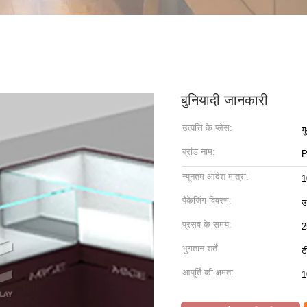
बुनियादी जानकारी
उत्पत्ति के प्लेस:
ग
ब्रांड नाम:
P
न्यूनतम आदेश मात्रा:
1
पैकेजिंग विवरण:
उ
प्रसव के समय:
2
भुगतान शर्तें:
ट
आपूर्ति की क्षमता:
1