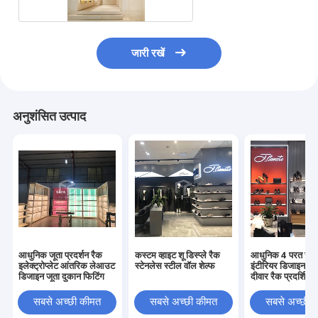
जारी रखें
अनुशंसित उत्पाद
आधुनिक जूता प्रदर्शन रैक
कस्टम व्हाइट शू डिस्प्ले रैक
आधुनिक 4 परत जूते 
इलेक्ट्रोप्लेट आंतरिक लेआउट
स्टेनलेस स्टील वॉल शेल्फ
इंटीरियर डिजाइन के
डिजाइन जूता दुकान फिटिंग
दीवार रैक प्रदर्शित कर
सबसे अच्छी कीमत
सबसे अच्छी कीमत
सबसे अच्छी 