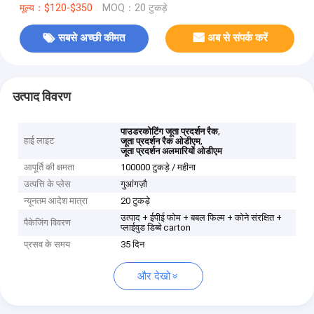
मूल्य：$120-$350
MOQ：20 टुकड़े
सबसे अच्छी कीमत
अब से संपर्क करें
उत्पाद विवरण
,
पाउडरकोटिंग जूता प्रदर्शन रैक
हाई लाइट
,
जूता प्रदर्शन रैक ओडीएम
जूता प्रदर्शन अलमारियों ओडीएम
आपूर्ति की क्षमता
100000 टुकड़े / महीना
उत्पत्ति के प्लेस
गुआंगज़ौ
न्यूनतम आदेश मात्रा
20 टुकड़े
उत्पाद + ईपीई फोम + बबल फिल्म + कोने संरक्षित +
पैकेजिंग विवरण
प्लाईवुड डिब्बे carton
प्रसव के समय
35 दिन
और देखो