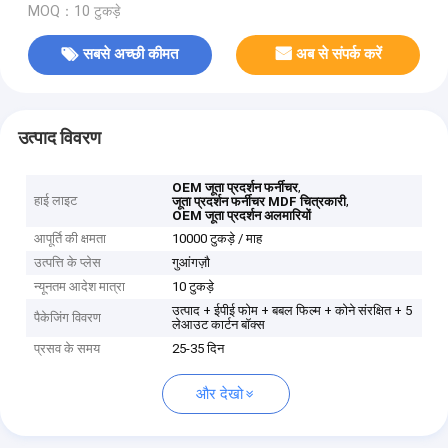
MOQ：10 टुकड़े
सबसे अच्छी कीमत
अब से संपर्क करें
उत्पाद विवरण
,
OEM जूता प्रदर्शन फर्नीचर
हाई लाइट
,
जूता प्रदर्शन फर्नीचर MDF चित्रकारी
OEM जूता प्रदर्शन अलमारियों
आपूर्ति की क्षमता
10000 टुकड़े / माह
उत्पत्ति के प्लेस
गुआंगज़ौ
न्यूनतम आदेश मात्रा
10 टुकड़े
उत्पाद + ईपीई फोम + बबल फिल्म + कोने संरक्षित + 5
पैकेजिंग विवरण
लेआउट कार्टन बॉक्स
प्रसव के समय
25-35 दिन
और देखो