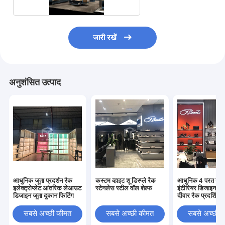
जारी रखें
अनुशंसित उत्पाद
आधुनिक जूता प्रदर्शन रैक
कस्टम व्हाइट शू डिस्प्ले रैक
आधुनिक 4 परत जूते 
इलेक्ट्रोप्लेट आंतरिक लेआउट
स्टेनलेस स्टील वॉल शेल्फ
इंटीरियर डिजाइन के
डिजाइन जूता दुकान फिटिंग
दीवार रैक प्रदर्शित कर
सबसे अच्छी कीमत
सबसे अच्छी कीमत
सबसे अच्छी 