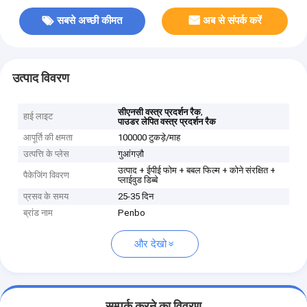
सबसे अच्छी कीमत
अब से संपर्क करें
उत्पाद विवरण
,
सीएनसी वस्त्र प्रदर्शन रैक
हाई लाइट
पाउडर लेपित वस्त्र प्रदर्शन रैक
आपूर्ति की क्षमता
100000 टुकड़े/माह
उत्पत्ति के प्लेस
गुआंगज़ौ
उत्पाद + ईपीई फोम + बबल फिल्म + कोने संरक्षित +
पैकेजिंग विवरण
प्लाईवुड डिब्बे
प्रसव के समय
25-35 दिन
ब्रांड नाम
Penbo
और देखो
सम्पर्क करने का विवरण