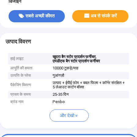
डिजाइन
सबसे अच्छी कीमत
अब से संपर्क करें
उत्पाद विवरण
,
खुदरा बैग स्टोर प्रदर्शन फर्नीचर
हाई लाइट
एमडीएफ बैग स्टोर प्रदर्शन फर्नीचर
आपूर्ति की क्षमता
10000 टुकड़े/माह
उत्पत्ति के प्लेस
गुआंगज़ौ
उत्पाद + ईपीई फोम + बबल फिल्म + कॉर्नर संरक्षित +
पैकेजिंग विवरण
5 लेआउट कार्टन बॉक्स
प्रसव के समय
25-35 दिन
ब्रांड नाम
Penbo
और देखो