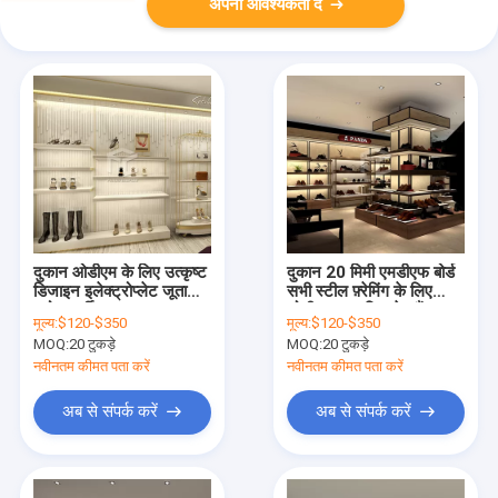
अपनी आवश्यकता दें
दुकान ओडीएम के लिए उत्कृष्ट
दुकान 20 मिमी एमडीएफ बोर्ड
डिजाइन इलेक्ट्रोप्लेट जूता
सभी स्टील फ़्रेमिंग के लिए
स्टोर फर्नीचर
ओडीएम जूता डिस्प्ले स्टैंड
मूल्य:
$120-$350
मूल्य:
$120-$350
MOQ:
20 टुकड़े
MOQ:
20 टुकड़े
नवीनतम कीमत पता करें
नवीनतम कीमत पता करें
अब से संपर्क करें
अब से संपर्क करें