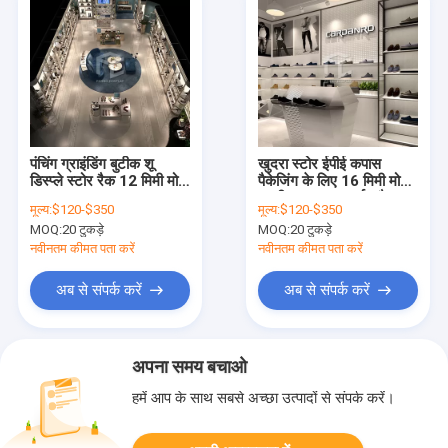
पंचिंग ग्राइंडिंग बुटीक शू
खुदरा स्टोर ईपीई कपास
डिस्प्ले स्टोर रैक 12 मिमी मोटा
पैकेजिंग के लिए 16 मिमी मोटी
MDF
एमडीएफ जूता प्रदर्शन रैक
मूल्य:
$120-$350
मूल्य:
$120-$350
MOQ:
20 टुकड़े
MOQ:
20 टुकड़े
नवीनतम कीमत पता करें
नवीनतम कीमत पता करें
अब से संपर्क करें
अब से संपर्क करें
अपना समय बचाओ
हमें आप के साथ सबसे अच्छा उत्पादों से संपर्क करें।