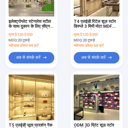
कारखाना भ्रमण
गुणवत्ता नियंत्रण
इलेक्ट्रोप्लेट स्टेनलेस स्टील
T4 एलईडी रिटेल शूज़ स्टोर
के साथ दुकान के लिए सीएनसी
डिस्प्ले 3 मिमी मोटा MDF
संपर्क करें
प्रसंस्करण जूता प्रदर्शन रैक
बनाया गया है
मूल्य:
$120-$350
मूल्य:
$120-$350
MOQ:
20 टुकड़े
MOQ:
20 टुकड़े
एक उद्धरण का अनुरोध करें
नवीनतम कीमत पता करें
नवीनतम कीमत पता करें
अब से संपर्क करें
अब से संपर्क करें
कपड़े की दुकान प्रदर्शन फर्नीचर
आभूषण की दुकान फर्नीचर
मोबाइल फोन डिस्प्ले शोकेस
ऑप्टिकल शॉप डिस्प्ले कैबिनेट्स
ग्लास डिस्प्ले शोकेस
T5 एलईडी जूता प्रदर्शन रैक
ODM 3D प्रिंट शूज़ स्टोर