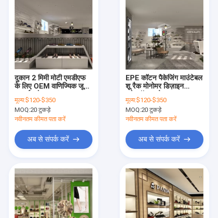
दुकान 2 मिमी मोटी एमडीएफ
EPE कॉटन पैकेजिंग माउंटेबल
के लिए OEM वाणिज्यिक जूता
शू रैक मोनोमर डिज़ाइन
प्रदर्शन रैक
स्लेटवॉल शू शेल्फ
मूल्य:
$120-$350
मूल्य:
$120-$350
MOQ:
20 टुकड़े
MOQ:
20 टुकड़े
नवीनतम कीमत पता करें
नवीनतम कीमत पता करें
अब से संपर्क करें
अब से संपर्क करें
घर
उत्पादों
हमारे बारे में