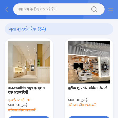
जूता प्रदर्शन रैक
(34)
पाउडरकोटिंग जूता प्रदर्शन
बुटीक शू स्टोर शोकेस डिस्प्ले
रैक अलमारियों
मूल्य:
$120-$350
MOQ:
10 टुकड़े
MOQ:
20 टुकड़े
नवीनतम कीमत पता करें
नवीनतम कीमत पता करें