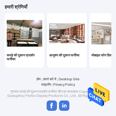
कारखाना भ्रमण
हमारी श्रेणियाँ
गुणवत्ता नियंत्रण
संपर्क करें
एक उद्धरण का अनुरोध करें
कपड़े की दुकान प्रदर्शन
आभूषण की दुकान फर्नीचर
मोबाइल फोन डिस्प्ले
फर्नीचर
कपड़े की दुकान प्रदर्शन फर्नीचर
आभूषण की दुकान फर्नीचर
होम
हमारे बारे में
Desktop Site
साइटमैप
Privacy Policy
मोबाइल फोन डिस्प्ले शोकेस
गुणवत्ता
कपड़े की दुकान प्रदर्शन फर्नीचर
चीन का कारखाना.Copyright © 2026
Guangzhou Penbo Display Products Co., Ltd.. All Rights Reserved.
ऑप्टिकल शॉप डिस्प्ले कैबिनेट्स
ग्लास डिस्प्ले शोकेस