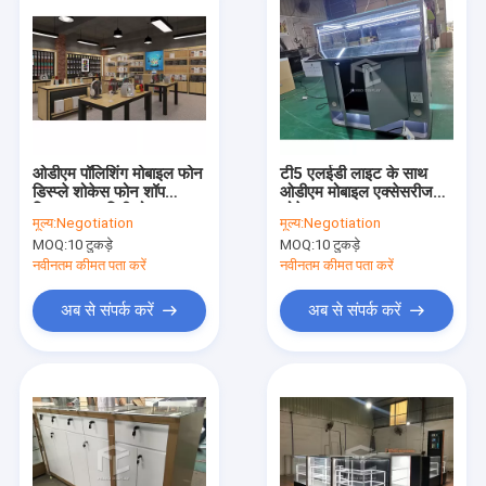
ओडीएम पॉलिशिंग मोबाइल फोन
टी5 एलईडी लाइट के साथ
डिस्प्ले शोकेस फोन शॉप
ओडीएम मोबाइल एक्सेसरीज
डिजाइन 16 मिमी मोटा
शोकेस
मूल्य:
Negotiation
मूल्य:
Negotiation
एमडीएफ
MOQ:
10 टुकड़े
MOQ:
10 टुकड़े
नवीनतम कीमत पता करें
नवीनतम कीमत पता करें
अब से संपर्क करें
अब से संपर्क करें
होम
उत्पादों
हमारे बारे में