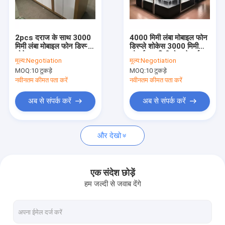
हमसे संपर्क करें
2pcs दराज के साथ 3000
4000 मिमी लंबा मोबाइल फोन
मिमी लंबा मोबाइल फोन डिस्प्ले
डिस्प्ले शोकेस 3000 मिमी
कपड़े की दुकान प्रदर्शन फर्नीचर
शोकेस
चौड़ाई 10 मिमी मोटा टेम्पर्ड
मूल्य:
Negotiation
मूल्य:
Negotiation
ग्लास
MOQ:
10 टुकड़े
MOQ:
10 टुकड़े
आभूषण की दुकान फर्नीचर
नवीनतम कीमत पता करें
नवीनतम कीमत पता करें
मोबाइल फोन डिस्प्ले शोकेस
अब से संपर्क करें
अब से संपर्क करें
ऑप्टिकल शॉप डिस्प्ले कैबिनेट्स
और देखो
ग्लास डिस्प्ले शोकेस
प्रदर्शन शोकेस देखें
एक संदेश छोड़ें
हम जल्दी से जवाब देंगे
जूता प्रदर्शन रैक
बैग प्रदर्शन शेल्फ