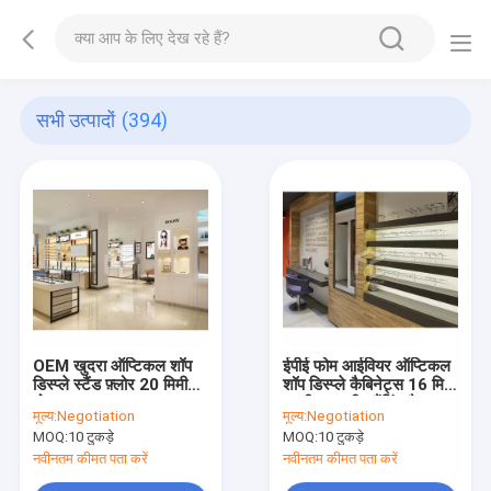
सभी उत्पादों
(394)
OEM खुदरा ऑप्टिकल शॉप
ईपीई फोम आईवियर ऑप्टिकल
डिस्प्ले स्टैंड फ़्लोर 20 मिमी
शॉप डिस्प्ले कैबिनेट्स 16 मिमी
मोटा MDF
एमडीएफ फ्री स्टैंडिंग रैक
मूल्य:
Negotiation
मूल्य:
Negotiation
MOQ:
10 टुकड़े
MOQ:
10 टुकड़े
नवीनतम कीमत पता करें
नवीनतम कीमत पता करें