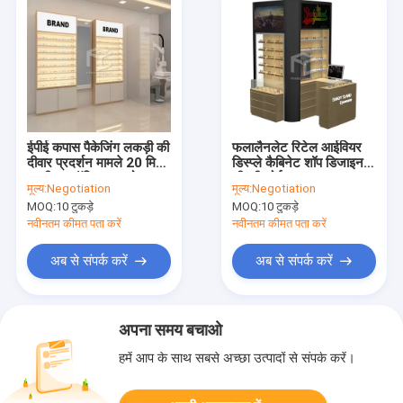
ईपीई कपास पैकेजिंग लकड़ी की
फलालैनलेट रिटेल आईवियर
दीवार प्रदर्शन मामले 20 मिमी
डिस्प्ले कैबिनेट शॉप डिजाइन
एमडीएफ ऑप्टिकल स्टोर
सीएडी ओईएम
मूल्य:
Negotiation
मूल्य:
Negotiation
फर्नीचर
MOQ:
10 टुकड़े
MOQ:
10 टुकड़े
नवीनतम कीमत पता करें
नवीनतम कीमत पता करें
अब से संपर्क करें
अब से संपर्क करें
अपना समय बचाओ
हमें आप के साथ सबसे अच्छा उत्पादों से संपर्क करें।