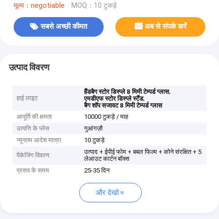
मूल्य：negotiable
MOQ：10 टुकड़े
सबसे अच्छी कीमत
अब से संपर्क करें
उत्पाद विवरण
,
हैंडबैग स्टोर डिस्प्ले 8 मिमी टेम्पर्ड ग्लास
हाई लाइट
,
एमडीएफ स्टोर डिस्प्ले स्टैंड
बैग शॉप सजावट 8 मिमी टेम्पर्ड ग्लास
आपूर्ति की क्षमता
10000 टुकड़े / माह
उत्पत्ति के प्लेस
गुआंगज़ौ
न्यूनतम आदेश मात्रा
10 टुकड़े
उत्पाद + ईपीई फोम + बबल फिल्म + कोने संरक्षित + 5
पैकेजिंग विवरण
लेआउट कार्टन बॉक्स
प्रसव के समय
25-35 दिन
और देखो